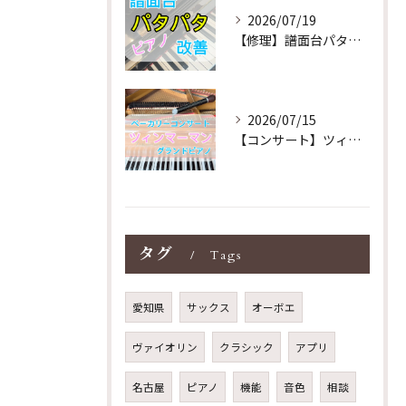
2026/07/19
【修理】譜面台パタパタを改善！ストレス解消！
2026/07/15
【コンサート】ツィンマーマンのグランドピアノ♪木目猫足グラン...
タグ
Tags
愛知県
サックス
オーボエ
ヴァイオリン
クラシック
アプリ
名古屋
ピアノ
機能
音色
相談