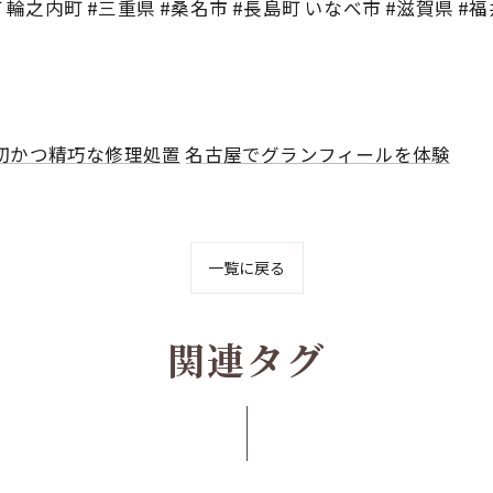
輪之内町 #三重県 #桑名市 #長島町 いなべ市 #滋賀県 #福
切かつ精巧な修理処置
名古屋でグランフィールを体験
一覧に戻る
関連タグ