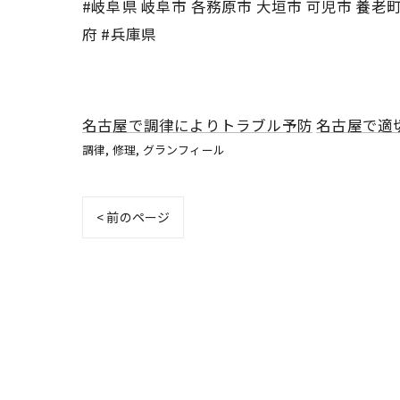
#岐阜県 岐阜市 各務原市 大垣市 可児市 養老町 
府 #兵庫県
名古屋で調律によりトラブル予防
名古屋で適
調律
修理
グランフィール
< 前のページ