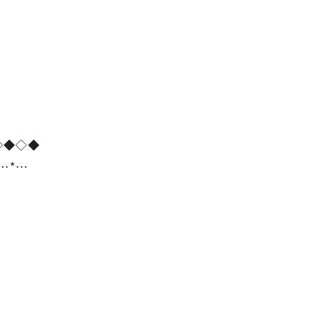
◇◆◇◆
*…*…