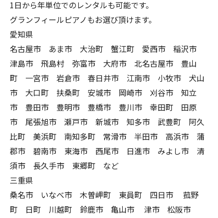
1日から年単位でのレンタルも可能です。
グランフィールピアノもお選び頂けます。
愛知県
名古屋市 あま市 大治町 蟹江町 愛西市 稲沢市
津島市 飛島村 弥富市 大府市 北名古屋市 豊山
町 一宮市 岩倉市 春日井市 江南市 小牧市 犬山
市 大口町 扶桑町 安城市 岡崎市 刈谷市 知立
市 豊田市 豊明市 豊橋市 豊川市 幸田町 田原
市 尾張旭市 瀬戸市 新城市 知多市 武豊町 阿久
比町 美浜町 南知多町 常滑市 半田市 高浜市 蒲
郡市 碧南市 東海市 西尾市 日進市 みよし市 清
須市 長久手市 東郷町 など
三重県
桑名市 いなべ市 木曽岬町 東員町 四日市 菰野
町 日町 川越町 鈴鹿市 亀山市 津市 松阪市