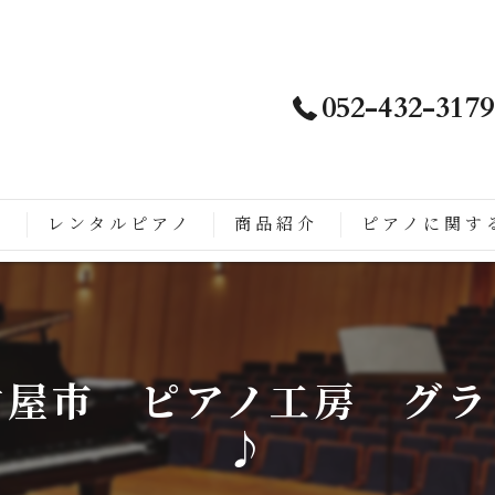
052-432-3179
ノ
レンタルピアノ
商品紹介
ピアノに関す
は
徴
古屋市 ピアノ工房 グラ
こがすごい
♪
ップライトピアノに生まれ変わるまでの流れ