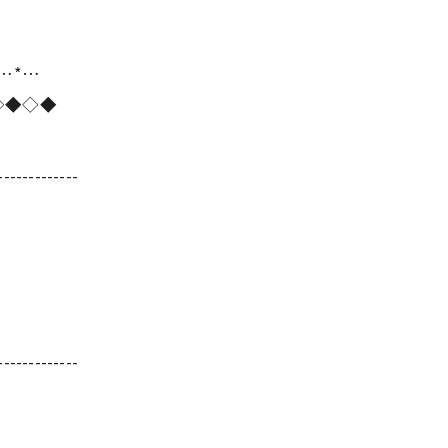
*…*…
◇◆◇◆
-------------
-------------