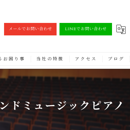
メールでお問い合わせ
LINEでお問い合わせ
るお困り事
当社の特徴
アクセス
ブログ
調律
買取
ンドミュージックピアノ
修理
レンタル