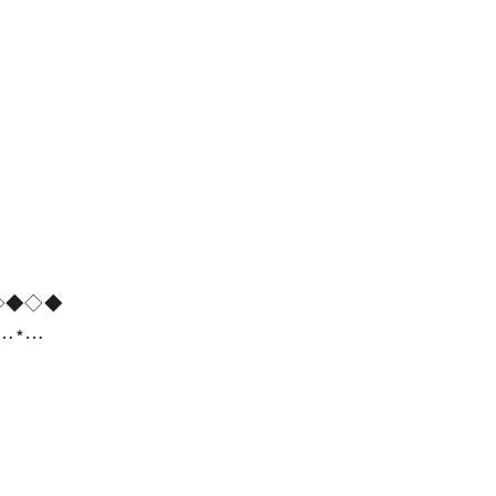
。
◇◆◇◆
*…*…