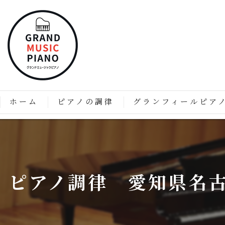
ホーム
ピアノの調律
グランフィールピア
ピアノの調律はなぜ必要なのか？
「グランフィール」技術と
価格表
グランフィールピアノの特
ピアノ調律 愛知県名
グランフィールピアノのこ
グランドピアノのようなア