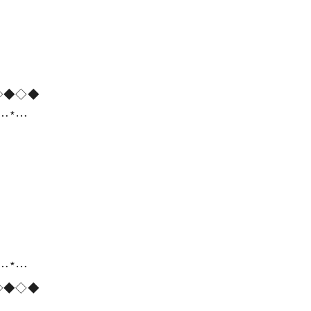
◇◆◇◆
*…*…
*…*…
◇◆◇◆