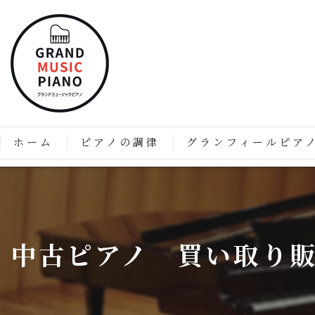
ホーム
ピアノの調律
グランフィールピア
ピアノの調律はなぜ必要なのか？
「グランフィール」技術と
価格表
グランフィールピアノの特
中古ピアノ 買い取り
グランフィールピアノのこ
グランドピアノのようなア