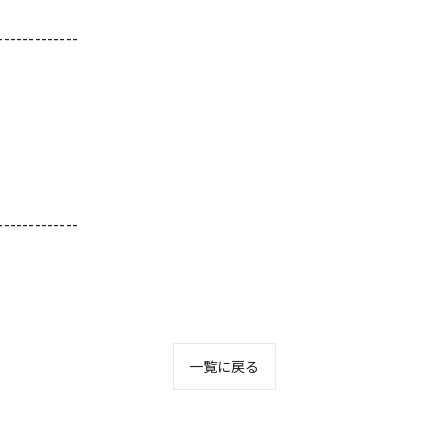
-------------
-------------
一覧に戻る