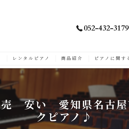
052-432-3179
ノ
レンタルピアノ
商品紹介
ピアノに関す
は
徴
販売 安い 愛知県名古屋
こがすごい
クピアノ♪
ップライトピアノに生まれ変わるまでの流れ