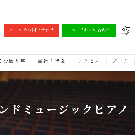
メールでお問い合わせ
LINEでお問い合わせ
るお困り事
当社の特徴
アクセス
ブログ
調律
買取
ランドミュージックピアノ
修理
レンタル