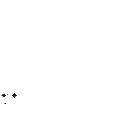
。
◇◆◇◆
*…*…