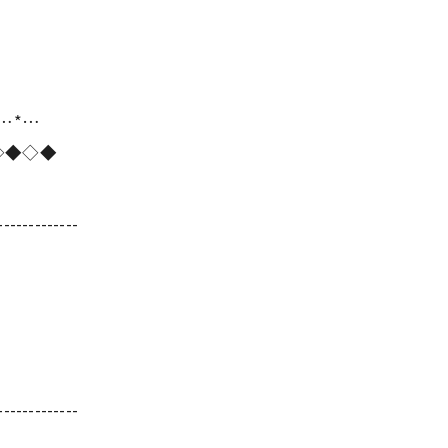
*…*…
◇◆◇◆
-------------
-------------