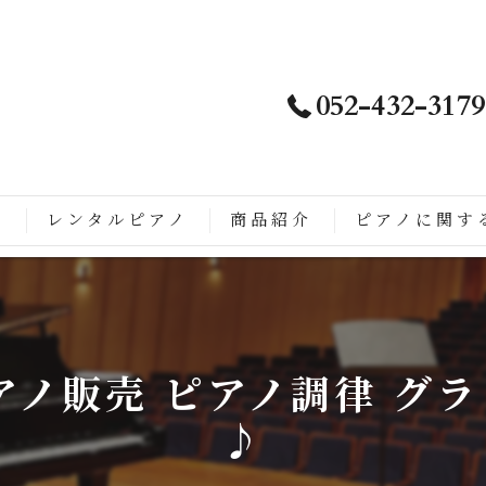
052-432-3179
ノ
レンタルピアノ
商品紹介
ピアノに関す
は
徴
アノ販売 ピアノ調律 グ
こがすごい
♪
ップライトピアノに生まれ変わるまでの流れ