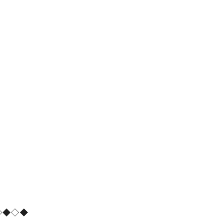
。
◇◆◇◆