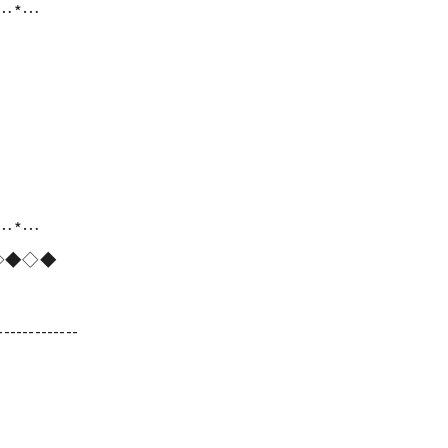
*…*…
*…*…
◇◆◇◆
-------------