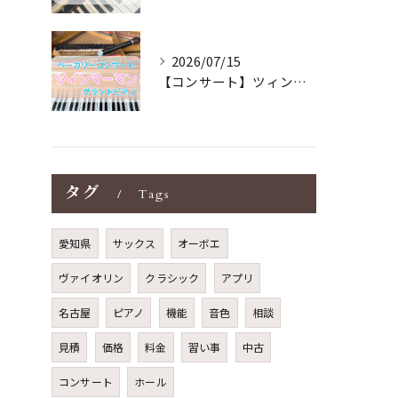
2026/07/15
【コンサート】ツィンマーマンのグランドピアノ♪木目猫足グラン...
タグ
Tags
愛知県
サックス
オーボエ
ヴァイオリン
クラシック
アプリ
名古屋
ピアノ
機能
音色
相談
見積
価格
料金
習い事
中古
コンサート
ホール