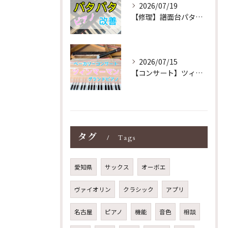
2026/07/19
【修理】譜面台パタパタを改善！ストレス解消！
2026/07/15
【コンサート】ツィンマーマンのグランドピアノ♪木目猫足グラン...
タグ
Tags
愛知県
サックス
オーボエ
ヴァイオリン
クラシック
アプリ
名古屋
ピアノ
機能
音色
相談