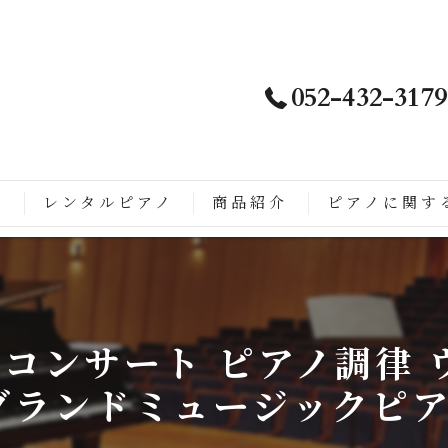
052-432-3179
ノ
レンタルピアノ
商品紹介
ピアノに関す
は
徴
コンサート ピアノ調律 
こがすごい
グランドミュージックピ
ップライトピアノに生まれ変わるまでの流れ