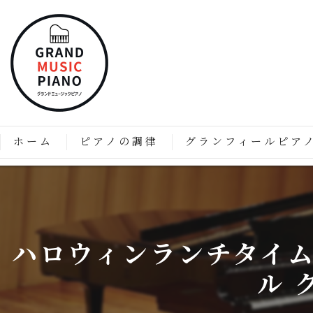
ホーム
ピアノの調律
グランフィールピア
ピアノの調律はなぜ必要なのか？
「グランフィール」技術と
価格表
グランフィールピアノの特
ハロウィンランチタイム
グランフィールピアノのこ
ル 
グランドピアノのようなア