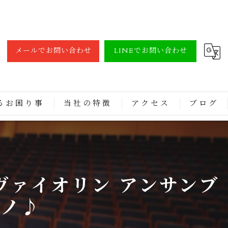
メールでお問い合わせ
LINEでお問い合わせ
るお困り事
当社の特徴
アクセス
ブログ
調律
買取
ヴァイオリン アンサンブ
修理
アノ♪
レンタル