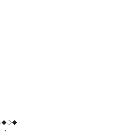
。
◇◆◇◆
*…*…