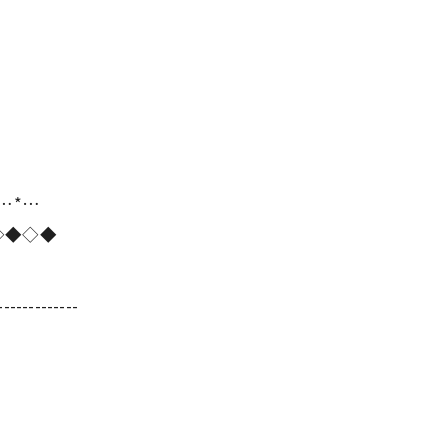
*…*…
◇◆◇◆
-------------