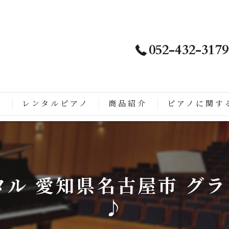
052-432-3179
ノ
レンタルピアノ
商品紹介
ピアノに関す
は
徴
タル 愛知県名古屋市 グ
こがすごい
♪
ップライトピアノに生まれ変わるまでの流れ