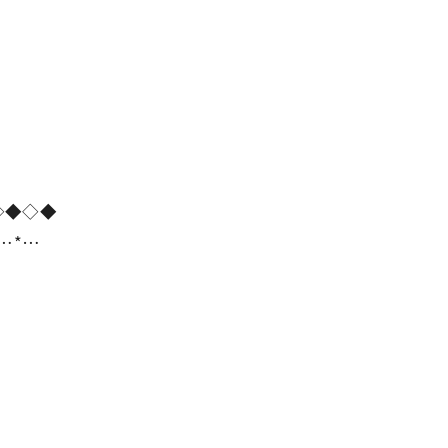
。
◇◆◇◆
*…*…