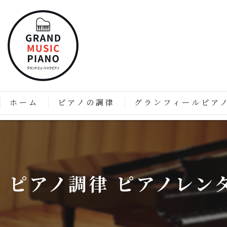
ホーム
ピアノの調律
グランフィールピア
ピアノの調律はなぜ必要なのか？
「グランフィール」技術と
価格表
グランフィールピアノの特
ピアノ調律 ピアノレン
グランフィールピアノのこ
グランドピアノのようなア