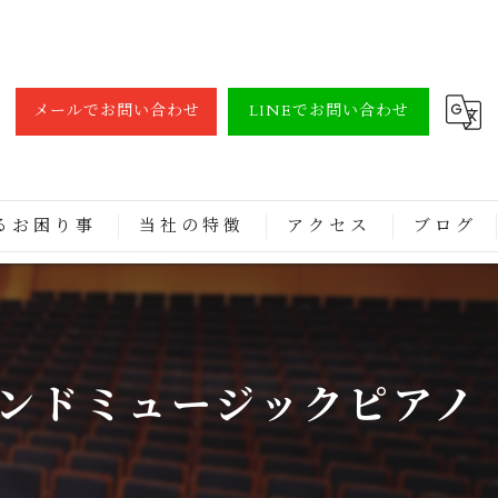
メールでお問い合わせ
LINEでお問い合わせ
るお困り事
当社の特徴
アクセス
ブログ
調律
買取
ランドミュージックピアノ
修理
レンタル