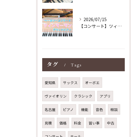
2026/07/15
【コンサート】ツィンマーマンのグランドピアノ♪木目猫足グラン...
タグ
Tags
愛知県
サックス
オーボエ
ヴァイオリン
クラシック
アプリ
名古屋
ピアノ
機能
音色
相談
見積
価格
料金
習い事
中古
コンサート
ホール