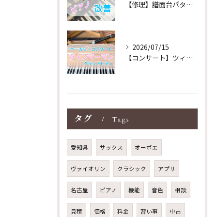
【修理】譜面台パタパタを改善！ストレス解消！
2026/07/15
【コンサート】ツィンマーマンのグランドピアノ♪木目猫足グラン...
タグ
Tags
愛知県
サックス
オーボエ
ヴァイオリン
クラシック
アプリ
名古屋
ピアノ
機能
音色
相談
見積
価格
料金
習い事
中古