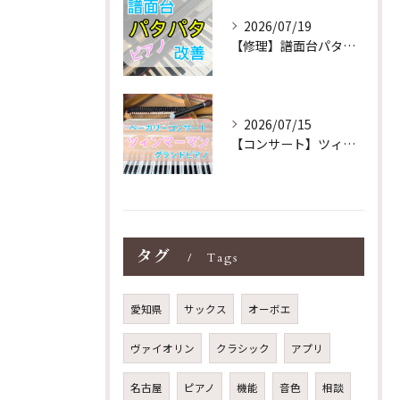
2026/07/19
【修理】譜面台パタパタを改善！ストレス解消！
2026/07/15
【コンサート】ツィンマーマンのグランドピアノ♪木目猫足グラン...
タグ
Tags
愛知県
サックス
オーボエ
ヴァイオリン
クラシック
アプリ
名古屋
ピアノ
機能
音色
相談