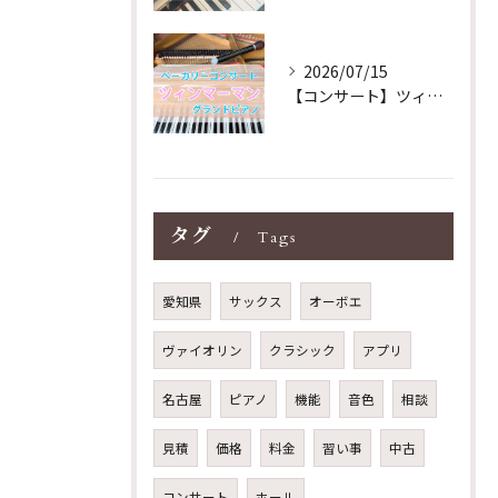
2026/07/15
【コンサート】ツィンマーマンのグランドピアノ♪木目猫足グラン...
タグ
Tags
愛知県
サックス
オーボエ
ヴァイオリン
クラシック
アプリ
名古屋
ピアノ
機能
音色
相談
見積
価格
料金
習い事
中古
コンサート
ホール