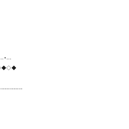
*…*…
◇◆◇◆
-------------