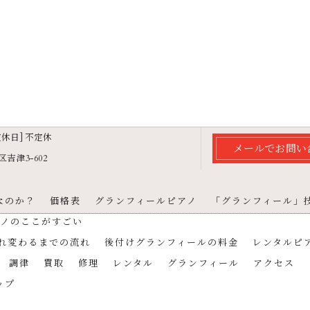
[定休日] 不定休
メールでお問い
吉津3-602
なのか？
価格表
グランフィールピアノ
「グランフィール」
アノのここがすごい
れ変わるまでの流れ
後付けグランフィールの料金
レンタルピ
調律
買取
修理
レンタル
グランフィール
アクセス
ップ