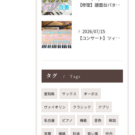
【修理】譜面台パタパタを改善！ストレス解消！
2026/07/15
【コンサート】ツィンマーマンのグランドピアノ♪木目猫足グラン...
タグ
Tags
愛知県
サックス
オーボエ
ヴァイオリン
クラシック
アプリ
名古屋
ピアノ
機能
音色
相談
見積
価格
料金
習い事
中古