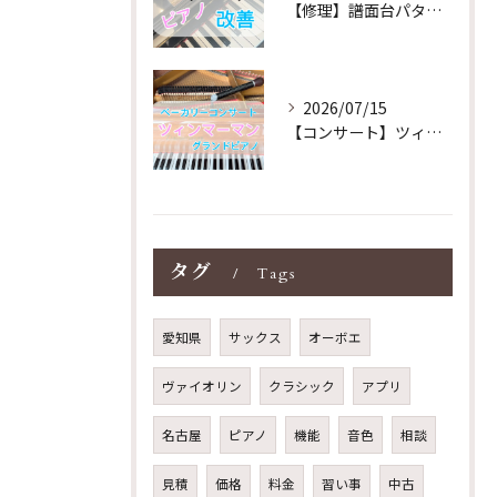
【修理】譜面台パタパタを改善！ストレス解消！
2026/07/15
【コンサート】ツィンマーマンのグランドピアノ♪木目猫足グラン...
タグ
Tags
愛知県
サックス
オーボエ
ヴァイオリン
クラシック
アプリ
名古屋
ピアノ
機能
音色
相談
見積
価格
料金
習い事
中古