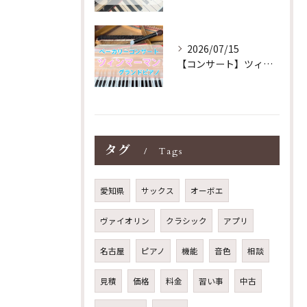
2026/07/15
【コンサート】ツィンマーマンのグランドピアノ♪木目猫足グラン...
タグ
Tags
愛知県
サックス
オーボエ
ヴァイオリン
クラシック
アプリ
名古屋
ピアノ
機能
音色
相談
見積
価格
料金
習い事
中古