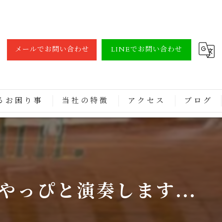
メールでお問い合わせ
LINEでお問い合わせ
るお困り事
当社の特徴
アクセス
ブログ
調律
買取
修理
っぴと演奏します...
レンタル